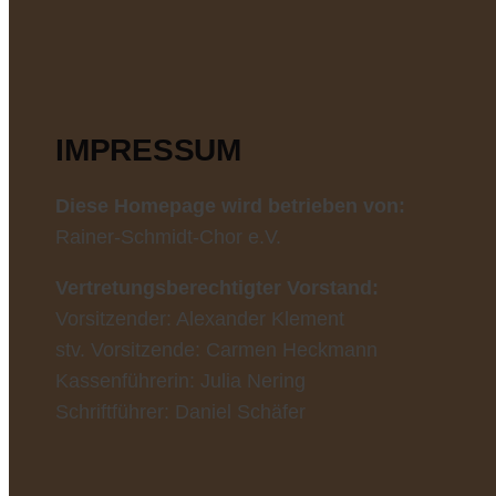
IMPRESSUM
Diese Homepage wird betrieben von:
Rainer-Schmidt-Chor e.V.
Vertretungsberechtigter Vorstand:
Vorsitzender: Alexander Klement
stv. Vorsitzende: Carmen Heckmann
Kassenführerin: Julia Nering
Schriftführer: Daniel Schäfer