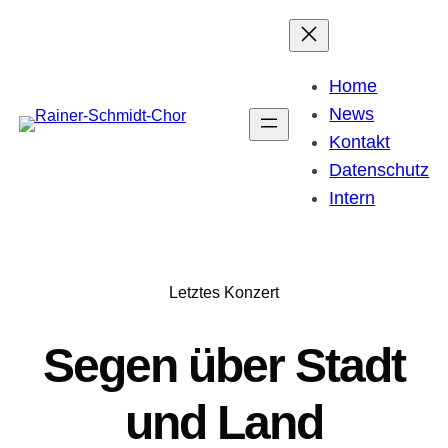
Zum
Inhalt
springen
Home
News
Kontakt
Datenschutz
Intern
Letztes Konzert
Segen über Stadt
und Land